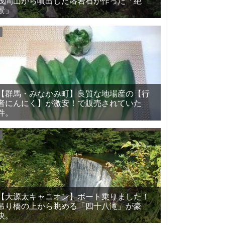
浅間山から噴出した溶岩石が作った「絶
景」
【群馬・みなかみ町】良質な地場産の【行
者にんにく】が激安！で販売されていた
件。
【大源太キャニオン】ボート乗りました！
吊り橋の上から眺める「四十八滝」が豪
快。