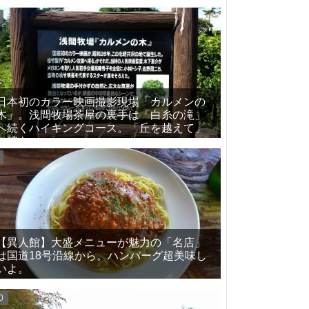
日本初のカラー映画撮影現場「カルメンの
木」。浅間牧場茶屋の裏手は「白糸の滝」
へ続くハイキングコース。「丘を越えて」
の碑も。
【異人館】大盛メニューが魅力の「名店」
は国道18号沿線から。ハンバーグ超美味し
いよ。