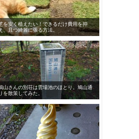
芝を安く植えたい！できるだけ費用を抑
え、且つ綺麗に張る方法。
鳩山さんの別荘は雲場池のほとり。鳩山通
りを散策してみた。