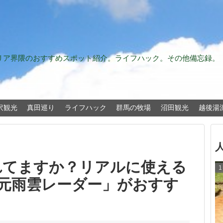
エリア界隈のおすすめスポット紹介。ライフハック。その他備忘録。
沢観光
真田巡り
ライフハック
群馬の牧場
沼田観光
越後湯
れてますか？リアルに使える
四次元雨雲レーダー」がおすす