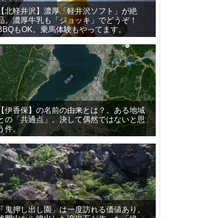
【北軽井沢】濃厚「軽井沢ソフト」が絶
品。濃厚牛乳も「ジョッキ」でどうぞ！
BBQもOK。乗馬体験もやってます。
【伊香保】の名前の由来とは？。ある地域
との「共通点」。決して偶然ではないと思
う件。
「鬼押し出し園」は一度訪れる価値あり。