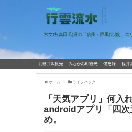
六文銭(真田氏)縁の「信州・群馬(北部)」
北軽井沢観光
みなかみ町観光
備忘録
軽井
ホーム
ライフハック
「天気アプリ」何入
androidアプリ「
め。