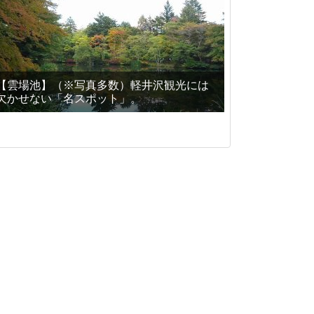
【雲場池】（※写真多数）軽井沢観光には
欠かせない「名スポット」。