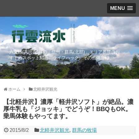
MENU
六文銭(真田氏)縁の「信州・群馬(北部)」エリア界隈のお
すすめスポット紹介。ライフハック。その他備忘録。
ホーム
北軽井沢観光
【北軽井沢】濃厚「軽井沢ソフト」が絶品。濃
厚牛乳も「ジョッキ」でどうぞ！BBQもOK。
乗馬体験もやってます。
2015/8/2
北軽井沢観光
,
群馬の牧場