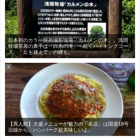
日本初のカラー映画撮影現場「カルメンの木」。浅間
牧場茶屋の裏手は「白糸の滝」へ続くハイキングコー
ス。「丘を越えて」の碑も。
【異人館】大盛メニューが魅力の「名店」は国道18号
沿線から。ハンバーグ超美味しいよ。