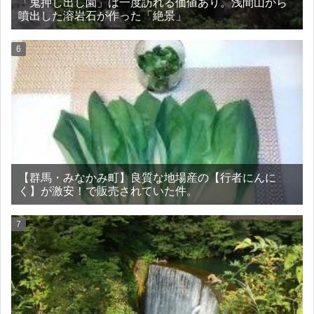
「鬼押し出し園」は一度訪れる価値あり。浅間山から
噴出した溶岩石が作った「絶景」
【群馬・みなかみ町】良質な地場産の【行者にんに
く】が激安！で販売されていた件。