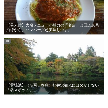
【異人館】大盛メニューが魅力の「名店」は国道18号
沿線から。ハンバーグ超美味しいよ。
【雲場池】（※写真多数）軽井沢観光には欠かせない
「名スポット」。