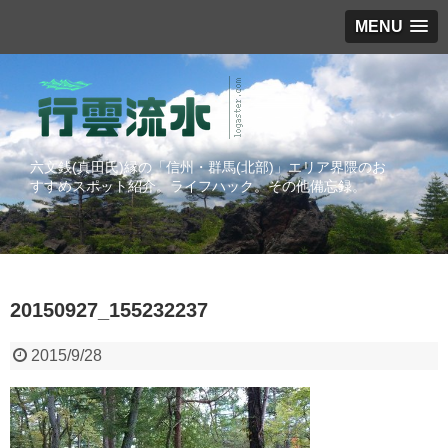
MENU
六文銭(真田氏)縁の「信州・群馬(北部)」エリア界隈のお
すすめスポット紹介。ライフハック。その他備忘録。
20150927_155232237
2015/9/28